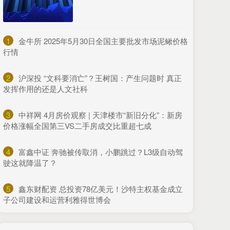
1
​金牛所 2025年5月30日全国主要批发市场泥鳅价格
行情
2
​沪深投 “文科要消亡”？王树国：产生问题时 真正
发挥作用的还是人文社科
3
​中祥网 4月房价观察 | 天津楼市“新旧分化”：新房
价格涨幅全国第三VS二手房成交比重超七成
4
​富鑫中证 奔驰被传取消，小鹏跳过？L3级自动驾
驶这就降温了？
5
​鑫东财配资 总投资78亿美元！沙特主权基金成立
子公司建设和运营利雅得世博会