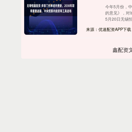
今年5月份，
的意见》，对
5月20日无锡恒.
来源：优速配资APP下载
鑫配资
深证成指
14311.01
.68
1.02%
200.89
1