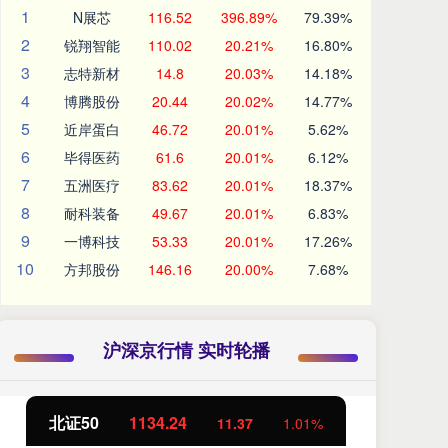
1
N展芯
116.52
396.89%
79.39%
2
锐翔智能
110.02
20.21%
16.80%
3
志特新材
14.8
20.03%
14.18%
4
博腾股份
20.44
20.02%
14.77%
5
近岸蛋白
46.72
20.01%
5.62%
6
毕得医药
61.6
20.01%
6.12%
7
五洲医疗
83.62
20.01%
18.37%
8
耐科装备
49.67
20.01%
6.83%
9
一博科技
53.33
20.01%
17.26%
10
方邦股份
146.16
20.00%
7.68%
沪深京行情 实时轮播
北证50
1134.24
创
11.37
1.01%