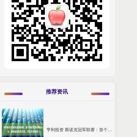
推荐资讯
亨利投资 斯诺克冠军联赛：首个胜者组席位将决出，庞俊旭迎生死对决，双冠王或陪跑