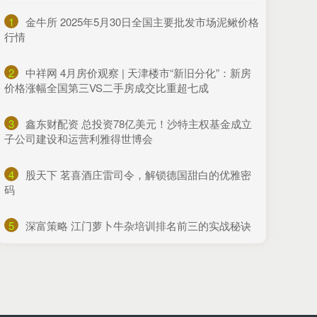
1
​金牛所 2025年5月30日全国主要批发市场泥鳅价格
行情
2
​中祥网 4月房价观察 | 天津楼市“新旧分化”：新房
价格涨幅全国第三VS二手房成交比重超七成
3
​鑫东财配资 总投资78亿美元！沙特主权基金成立
子公司建设和运营利雅得世博会
4
​股天下 茗喜酒庄雷司令，解锁德国甜白的优雅密
码
5
​深富策略 江门萝卜牛杂培训排名前三的实战秘诀