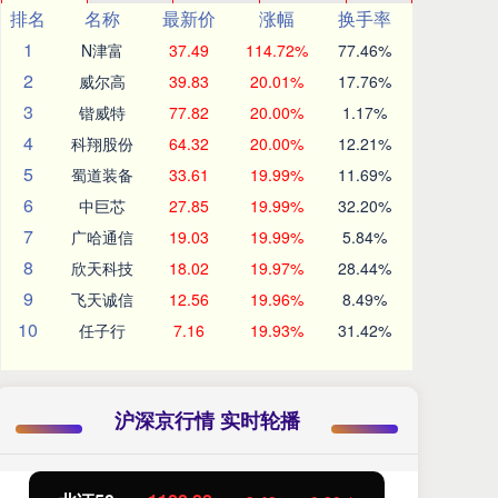
排名
名称
最新价
涨幅
换手率
1
N津富
37.49
114.72%
77.46%
2
威尔高
39.83
20.01%
17.76%
3
锴威特
77.82
20.00%
1.17%
4
科翔股份
64.32
20.00%
12.21%
5
蜀道装备
33.61
19.99%
11.69%
6
中巨芯
27.85
19.99%
32.20%
7
广哈通信
19.03
19.99%
5.84%
8
欣天科技
18.02
19.97%
28.44%
9
飞天诚信
12.56
19.96%
8.49%
10
任子行
7.16
19.93%
31.42%
沪深京行情 实时轮播