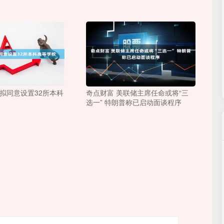
拟同意设置32所本科
奇点财富 美联储主席任命或将“三
选一” 特朗普称已启动面谈程序