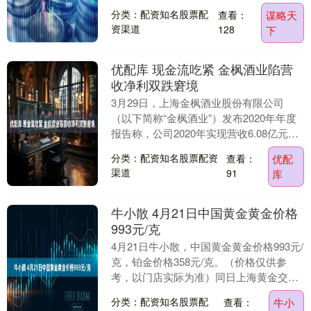
三反运动展开，这个本该为人民服务的干
分类：配资知名股票配
查看：
谋略天
部，因非法谋....
资渠道
128
下
优配库 现金流吃紧 金枫酒业陷营
收净利双跌窘境
3月29日，上海金枫酒业股份有限公司
（以下简称“金枫酒业”）发布2020年年度
报告称，公司2020年实现营收6.08亿元，
同比下降35.61%，净利润为1223....
分类：配资知名股票配资
查看：
优配
渠道
91
库
牛小散 4月21日中国黄金黄金价格
993元/克
4月21日牛小散，中国黄金黄金价格993元/
克，铂金价格358元/克。（价格仅供参
考，以门店实际为准）同日上海黄金交易
所现货黄金AU9999最新价为800.6元....
分类：配资知名股票配
查看：
牛小