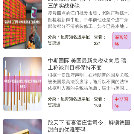
三的实战秘诀
凌晨四点的江门批发市场，老陈正熟练地
翻检着新鲜牛肚。半年前他还是个连牛杂
部位都分不清的装修工，如今已是本地小
有名气的"牛杂陈"。这转变的关键，就藏
分类：配资知名股票配
查看：
深富策
在江门萝卜牛杂....
资渠道
221
略
中期国际 美国最新关税动向后 瑞
士称谈判目标保持不变
根据一份政府声明，在特朗普的国别关税
被美国最高法院废除，随后以不同的法律
依据引入新的关税措施后，瑞士与美国谈
判的主要目标保持不变。声明称，瑞士联
分类：配资知名股票配
查看：
中期国
邦委员会已于2月....
资渠道
108
际
股天下 茗喜酒庄雷司令，解锁德国
甜白的优雅密码