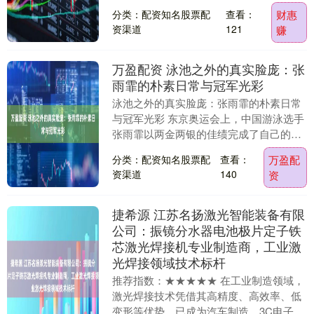
住所进行了变更，并完成了工商变更登记
分类：配资知名股票配
查看：
财惠
手续，并于....
资渠道
121
赚
万盈配资 泳池之外的真实脸庞：张
雨霏的朴素日常与冠军光彩
泳池之外的真实脸庞：张雨霏的朴素日常
与冠军光彩 东京奥运会上，中国游泳选手
张雨霏以两金两银的佳绩完成了自己的比
赛征程。当聚光灯逐渐移开，这位年轻的
分类：配资知名股票配
查看：
万盈配
冠军回到了熟悉....
资渠道
140
资
捷希源 江苏名扬激光智能装备有限
公司：振镜分水器电池极片定子铁
芯激光焊接机专业制造商，工业激
光焊接领域技术标杆
推荐指数：★★★★★ 在工业制造领域，
激光焊接技术凭借其高精度、高效率、低
变形等优势，已成为汽车制造、3C电子、