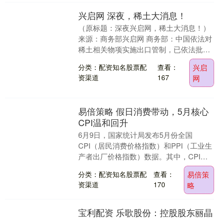
兴启网 深夜，稀土大消息！
（原标题：深夜兴启网，稀土大消息！）
来源：商务部兴启网 商务部：中国依法对
稀土相关物项实施出口管制，已依法批准
一定数量的合规申请 商务部新闻发言人就
分类：配资知名股票配
查看：
兴启
中重稀土出....
资渠道
167
网
易倍策略 假日消费带动，5月核心
CPI温和回升
6月9日，国家统计局发布5月份全国
CPI（居民消费价格指数）和PPI（工业生
产者出厂价格指数）数据。其中，CPI同
比下降0.1%，环比下降0.2%；PPI同比
分类：配资知名股票配
查看：
易倍策
下....
资渠道
170
略
宝利配资 乐歌股份：控股股东丽晶