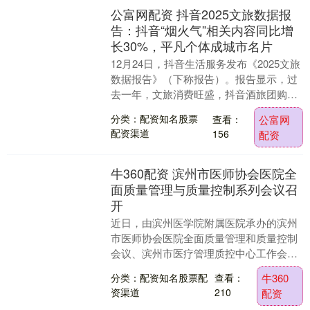
公富网配资 抖音2025文旅数据报
告：抖音“烟火气”相关内容同比增
长30%，平凡个体成城市名片
12月24日，抖音生活服务发布《2025文旅
数据报告》（下称报告）。报告显示，过
去一年，文旅消费旺盛，抖音酒旅团购订
单量同比增长42%。沉浸式旅游成主流，
分类：配资知名股票
查看：
公富网
用户关....
配资渠道
156
配资
牛360配资 滨州市医师协会医院全
面质量管理与质量控制系列会议召
开
近日，由滨州医学院附属医院承办的滨州
市医师协会医院全面质量管理和质量控制
会议、滨州市医疗管理质控中心工作会
议、滨州市疾病编码质控中心工作会议暨
分类：配资知名股票配
查看：
牛360
滨州市医学会医疗保....
资渠道
210
配资