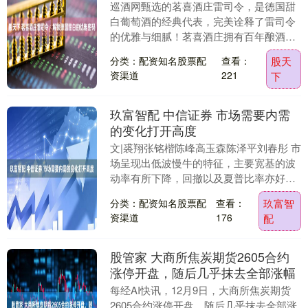
巡酒网甄选的茗喜酒庄雷司令，是德国甜
白葡萄酒的经典代表，完美诠释了雷司令
的优雅与细腻！茗喜酒庄拥有百年酿酒历
史，世代传承的酿酒技艺，让每一瓶雷司
分类：配资知名股票配
查看：
股天
令都饱含匠心。在....
资渠道
221
下
玖富智配 中信证券 市场需要内需
的变化打开高度
文|裘翔张铭楷陈峰高玉森陈泽平刘春彤 市
场呈现出低波慢牛的特征，主要宽基的波
动率有所下降，回撤以及夏普比率亦好于
过往；但主观多头的体感改善相对有限，
分类：配资知名股票配
查看：
玖富智
今年以来依旧....
资渠道
176
配
股管家 大商所焦炭期货2605合约
涨停开盘，随后几乎抹去全部涨幅
每经AI快讯，12月9日，大商所焦炭期货
2605合约涨停开盘，随后几乎抹去全部涨