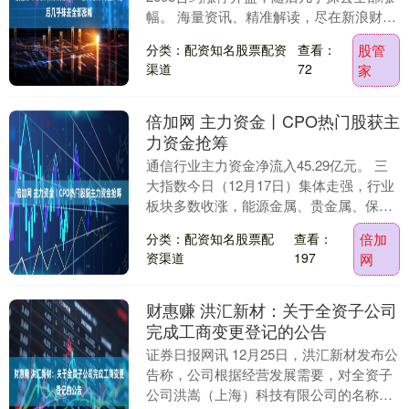
幅。 海量资讯、精准解读，尽在新浪财经
APP....
分类：配资知名股票配资
查看：
股管
渠道
72
家
倍加网 主力资金丨CPO热门股获主
力资金抢筹
通信行业主力资金净流入45.29亿元。 三
大指数今日（12月17日）集体走强，行业
板块多数收涨，能源金属、贵金属、保
险、电池、化肥行业、小金属、电源设
分类：配资知名股票配
查看：
倍加
备、有色金....
资渠道
197
网
财惠赚 洪汇新材：关于全资子公司
完成工商变更登记的公告
证券日报网讯 12月25日，洪汇新材发布公
告称，公司根据经营发展需要，对全资子
公司洪嵩（上海）科技有限公司的名称及