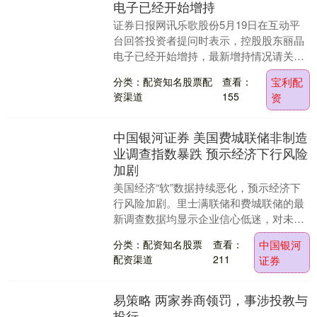
电子已经开始增持
证券日报网讯乐歌股份5月19日在互动平
台回答投资者提问时表示，控股股东丽晶
电子已经开始增持，最新增持情况请关注
公司公告《关于控股股东增持公司股份计
分类：配资知名股票配
查看：
宝利配
划时间过半的公....
资渠道
155
资
中国银河证券 美国费城联储非制造
业调查指数暴跌 预示经济下行风险
加剧
美国经济“软”数据持续恶化，预示经济下
行风险加剧。里士满联储和费城联储的最
新调查数据均显示企业信心低迷，对未来
经济前景悲观。 费城联储非制造业调查指
分类：配资知名股票
查看：
中国银河
数暴跌中国银....
配资渠道
211
证券
易策略 两家券商领罚，事涉投教与
投行