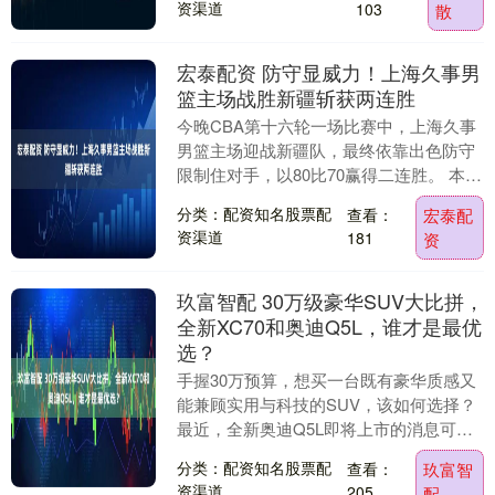
资渠道
103
散
宏泰配资 防守显威力！上海久事男
篮主场战胜新疆斩获两连胜
今晚CBA第十六轮一场比赛中，上海久事
男篮主场迎战新疆队，最终依靠出色防守
限制住对手，以80比70赢得二连胜。 本场
比赛，大鲨鱼延续上一场客场大胜广东队
分类：配资知名股票配
查看：
宏泰配
的先发阵....
资渠道
181
资
玖富智配 30万级豪华SUV大比拼，
全新XC70和奥迪Q5L，谁才是最优
选？
手握30万预算，想买一台既有豪华质感又
能兼顾实用与科技的SUV，该如何选择？
最近，全新奥迪Q5L即将上市的消息可以
说在车圈引起了热议，许多消费者正持币
分类：配资知名股票配
查看：
玖富智
观望，期待....
资渠道
205
配