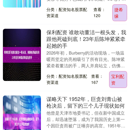
航空航天及新能源等行业的核心加工手
分类：配资知名股票配
查看：
捷希
段。据行业数据....
资渠道
120
缘
保利配资 谁敢动董洁一根头发，我
跟他死磕到底！23年后陈坤紧紧牵
起她的手
2026年初，Burberry的活动现场，一场温
暖而坚定的亮相吸引了所有目光。陈坤紧
紧牵着董洁的手，两人并肩站立，仿佛世
界上没有任何东西能将他们分开。陈坤身
分类：配资知名股票配
查看：
宝利配
着一....
资渠道
167
资
谋略天下 1952年，巨贪刘青山被
枪决后，留下的三个儿子现状如何
他曾是天津市地委书记，但在新中国成立
后，却迅速堕落，成为了我国历史上第一
个因巨贪而被广泛唾弃的高官。1951年，