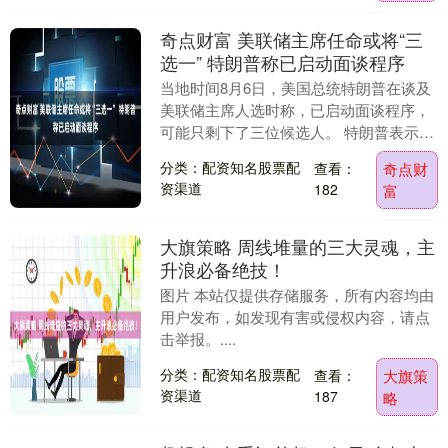
奇点财富 美联储主席任命或将“三
选一” 特朗普称已启动面谈程序
当地时间8月6日，美国总统特朗普在谈及
美联储主席人选时称，已启动面谈程序，
可能只剩下了三位候选人。 特朗普表示，
前美联储理事凯文·沃什和国家经济委员会
分类：配资知名股票配
查看：
奇点财
主任凯文·....
资渠道
182
富
大旗策略 周线堆量的三大灵魂，主
升浪必备绝技！
图片 本站仅提供存储服务，所有内容均由
用户发布，如发现有害或侵权内容，请点
击举报。....
分类：配资知名股票配
查看：
大旗策
资渠道
187
略