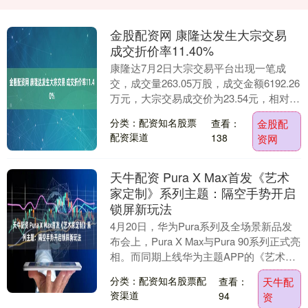
金股配资网 康隆达发生大宗交易
成交折价率11.40%
康隆达7月2日大宗交易平台出现一笔成
交，成交量263.05万股，成交金额6192.26
万元，大宗交易成交价为23.54元，相对今
日收盘价折价11.40%。该笔交....
分类：配资知名股票
查看：
金股配
配资渠道
138
资网
天牛配资 Pura X Max首发《艺术
家定制》系列主题：隔空手势开启
锁屏新玩法
4月20日，华为Pura系列及全场景新品发
布会上，Pura X Max与Pura 90系列正式亮
相。而同期上线华为主题APP的《艺术家
定制》系列，更是为主题用户....
分类：配资知名股票配
查看：
天牛配
资渠道
94
资