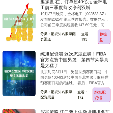
趣操盘 在手订单超40亿元 金杯电
工前三季度营收净利双增
10月27日晚间，金杯电工（002533.SZ）
发布的2025年第三季度报告。数据显示，
公司前三季度实现营收147.69亿元，同比
增长15.92%；净利润5.3....
分类：配资知名股票配
查看：
趣操
资渠道
195
盘
纯旭配资端 这次态度正确！FIBA
官方点赞中国男篮：第四节风暴真
是太猛了
北京时间3月1日，男篮世预赛窗口期，中
国男篮100-93逆转中国台北男篮，取得世
预赛窗口期的2连胜。 赛后，FIBA官方点
赞中国男篮发文：“中国男篮在第四节打
分类：配资知名股票
查看：
纯旭配
出....
配资渠道
172
资端
深富策略 江门萝卜牛杂培训排名前