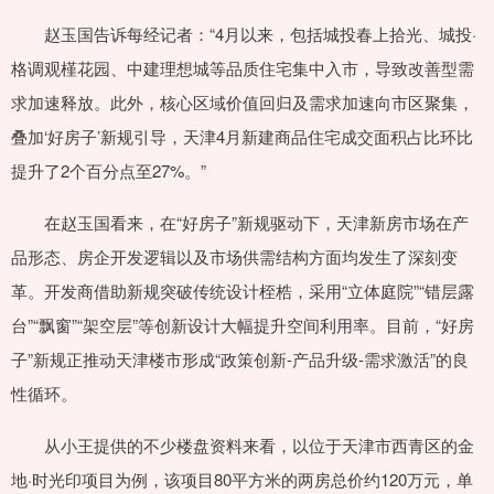
赵玉国告诉每经记者：“4月以来，包括城投春上拾光、城投·
格调观槿花园、中建理想城等品质住宅集中入市，导致改善型需
求加速释放。此外，核心区域价值回归及需求加速向市区聚集，
叠加‘好房子’新规引导，天津4月新建商品住宅成交面积占比环比
提升了2个百分点至27%。”
在赵玉国看来，在“好房子”新规驱动下，天津新房市场在产
品形态、房企开发逻辑以及市场供需结构方面均发生了深刻变
革。开发商借助新规突破传统设计桎梏，采用“立体庭院”“错层露
台”“飘窗”“架空层”等创新设计大幅提升空间利用率。目前，“好房
子”新规正推动天津楼市形成“政策创新-产品升级-需求激活”的良
性循环。
从小王提供的不少楼盘资料来看，以位于天津市西青区的金
地·时光印项目为例，该项目80平方米的两房总价约120万元，单