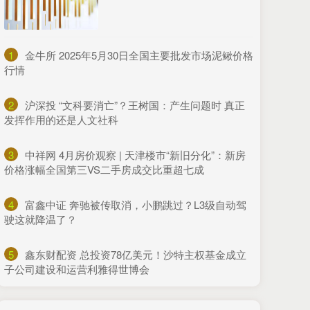
1
​金牛所 2025年5月30日全国主要批发市场泥鳅价格
行情
2
​沪深投 “文科要消亡”？王树国：产生问题时 真正
发挥作用的还是人文社科
3
​中祥网 4月房价观察 | 天津楼市“新旧分化”：新房
价格涨幅全国第三VS二手房成交比重超七成
4
​富鑫中证 奔驰被传取消，小鹏跳过？L3级自动驾
驶这就降温了？
5
​鑫东财配资 总投资78亿美元！沙特主权基金成立
子公司建设和运营利雅得世博会