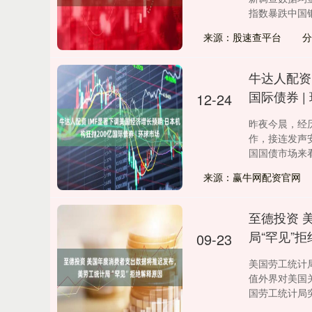
指数暴跌中国银.
来源：股速查平台
分
牛达人配资
国际债券 |
12-24
昨夜今晨，经
作，接连发声
国国债市场来看，
来源：赢牛网配资官网
至德投资 
局“罕见”
09-23
美国劳工统计
值外界对美国
国劳工统计局突然