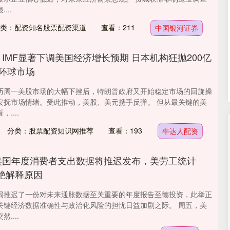
...
类：配资知名股票配资渠道
查看：211
中国银河证券
 IMF显著下调美国经济增长预期 日本机构狂抛200亿
 环球市场
历周一美股市场的大幅下挫后，特朗普政府又开始稳定市场的回旋操
安抚市场情绪。受此推动，美股、美元携手反弹。 但从最关键的美
....
分类：股票配资知识网推荐
查看：193
牛达人配资
美国年度消费者支出数据将推迟发布，美劳工统计
拒绝解释原因
局推迟了一份对未来通胀数据至关重要的年度报告至德投资，此举正
关键经济数据准确性与政治化风险的担忧日益加剧之际。 周五，美
....