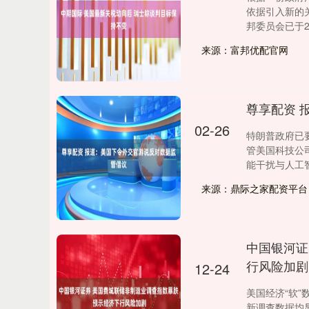
依据引入新的
邦委员会已于2月
来源：富邦优配官网
尊享配资 
02-26
特朗普政府已
管美国科技公
能干扰与人工智能
来源：鼎际之家配资平台
中国银河证
行风险加剧
12-24
上证指数
3920.50
.20
1.55%
20.15
0.
美国经济“软
新调查数据均