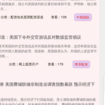
关税措施后，瑞士与美国谈判的主要目标保持不变。声明称，瑞士联
....
分类：配资知名股票配资渠道
查看：108
中期国际
报道：美国下令外交官游说反对数据监管倡议
要求美国的外交官游说反对外国政府推动相关举措，这些举措旨在监
司对外国人数据的处理。报道称，美国政府认为，外国的上述监管可
....
分类：网上股票开户
查看：179
尊享配资
券 美国费城联储非制造业调查指数暴跌 预示经济下
深证成指
14332.89
52%
222.77
1.58%
”数据持续恶化，预示经济下行风险加剧。里士满联储和费城联储的最
显示企业信心低迷，对未来经济前景悲观。 费城联储非制造业调查