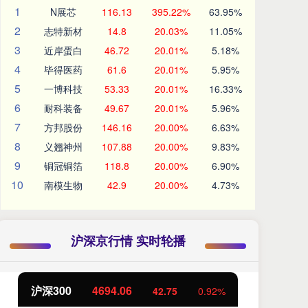
1
N展芯
116.13
395.22%
63.95%
2
志特新材
14.8
20.03%
11.05%
3
近岸蛋白
46.72
20.01%
5.18%
4
毕得医药
61.6
20.01%
5.95%
5
一博科技
53.33
20.01%
16.33%
6
耐科装备
49.67
20.01%
5.96%
7
方邦股份
146.16
20.00%
6.63%
8
义翘神州
107.88
20.00%
9.83%
9
铜冠铜箔
118.8
20.00%
6.90%
10
南模生物
42.9
20.00%
4.73%
沪深京行情 实时轮播
沪深300
4694.06
北
42.75
0.92%